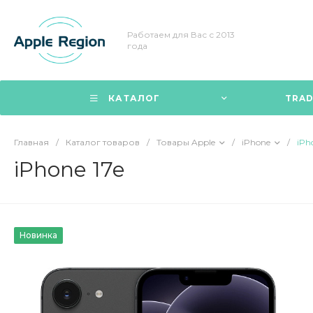
Работаем для Вас с 2013
года
КАТАЛОГ
TRAD
Главная
/
Каталог товаров
/
Товары Apple
/
iPhone
/
iPh
iPhone 17e
Новинка