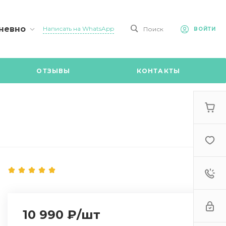
дневно
Написать на WhatsApp
Поиск
ВОЙТИ
казов
ОТЗЫВЫ
КОНТАКТЫ
й
 (903)
Telegram
9:00 по
10 990 ₽
/
шт