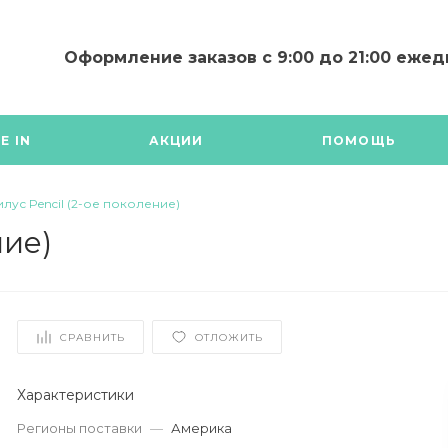
Оформление заказов с 9:00 до 21:00 еже
Оформление за
с 9:00 до 21:00
ежедневно
E IN
АКЦИИ
ПОМОЩЬ
г. Москва,
Багратионовски
проезд 7к20В, +7
203-72-42 MAX / 
илус Pencil (2-ое поколение)
/ WhatsApp
ние)
Склад с 11:00 до 1
будням
СРАВНИТЬ
ОТЛОЖИТЬ
Характеристики
Регионы поставки
—
Америка