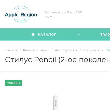
Работаем для Вас с 2013
года
КАТАЛОГ
TRAD
Главная
/
Каталог товаров
/
Аксессуары
/
Стилусы
/
Ст
Стилус Pencil (2-ое поколе
Новинка