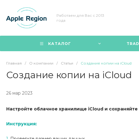
Работаем для Вас с 2013
года
КАТАЛОГ
TRAD
Главная
/
О компании
/
Статьи
/
Создание копии на iCloud
Создание копии на iCloud
26 мар 2023
Настройте облачное хранилище iCloud и сохраняйте
Инструкция:
1.
Проверьте размер ваших данных