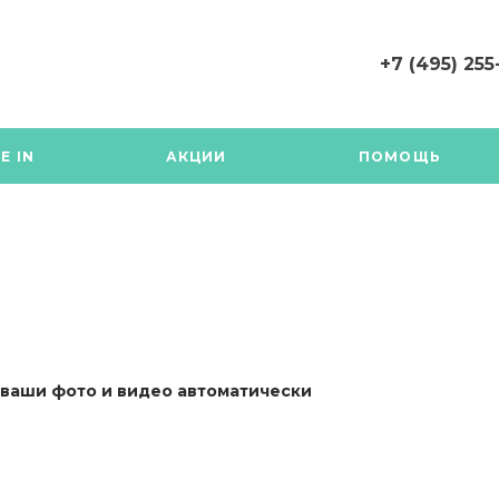
+7 (495) 255
+7 (495) 255-03-
г. Москва,
E IN
АКЦИИ
ПОМОЩЬ
Багратионовски
проезд 7к20В, +7
203-72-42 писать 
Telegram
Будни с 11:00 до 1
 ваши фото и видео автоматически