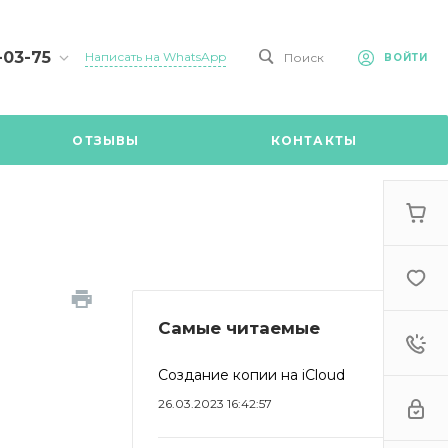
-03-75
Написать на WhatsApp
Поиск
ВОЙТИ
75
ОТЗЫВЫ
КОНТАКТЫ
й
 (903)
в MAX /
9:00
Самые читаемые
Создание копии на iCloud
26.03.2023 16:42:57