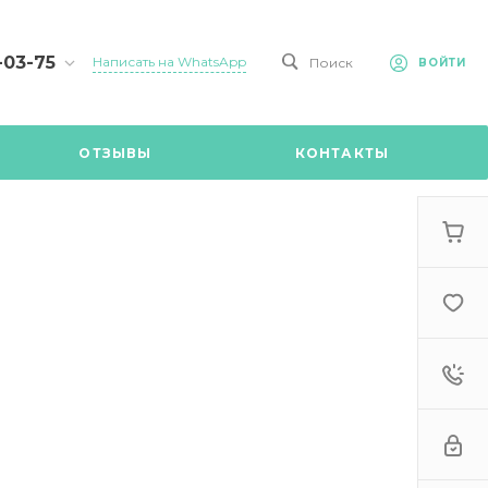
-03-75
Написать на WhatsApp
Поиск
ВОЙТИ
75
ОТЗЫВЫ
КОНТАКТЫ
й
 (903)
в MAX /
9:00