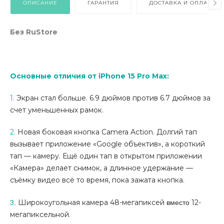
ОПИСАНИЕ
ГАРАНТИЯ
ДОСТАВКА И ОПЛАТА
Без RuStore
Основные отличия от iPhone 15 Pro Max:
1.
Экран стал больше
. 6.9 дюймов против 6.7
дюймов
за
счет уменьшенных рамок.
2.
Н
овая боковая
кнопка Camera Action. Долгий тап
вызывает приложение «Google объектив», а короткий
тап — камеру. Ещё один тап в открытом приложении
«Камера» делает снимок, а длинное удержание —
съёмку видео всё то время, пока зажата кнопка.
3.
вместо
Широкоугольная камера 48-мегапиксей
12-
мегапиксельной.