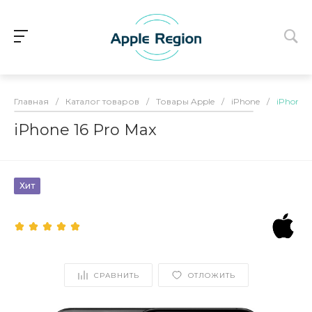
Главная
/
Каталог товаров
/
Товары Apple
/
iPhone
/
iPhone 1
iPhone 16 Pro Max
Хит
СРАВНИТЬ
ОТЛОЖИТЬ