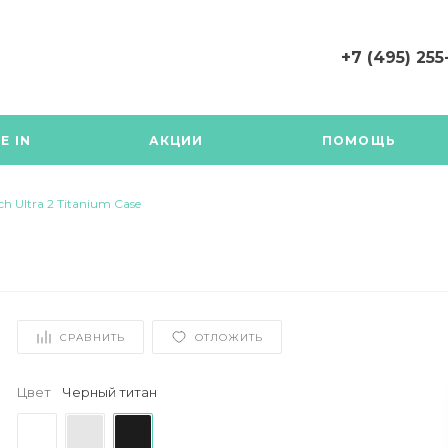
+7 (495) 255
+7 (495) 255-03-
г. Москва,
E IN
АКЦИИ
ПОМОЩЬ
Багратионовски
проезд 7к20В, +7
203-72-42 писать 
Telegram
h Ultra 2 Titanium Case
Будни с 11:00 до 1
СРАВНИТЬ
ОТЛОЖИТЬ
Цвет
Черный титан