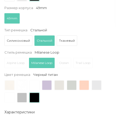
Размер корпуса
49mm
49mm
Тип ремешка
Стальной
Силиконовый
Стальной
Тканевый
Стиль ремешка
Milanese Loop
Alpine Loop
Milanese Loop
Ocean
Trail Loop
Цвет ремешка
Черный титан
Характеристики