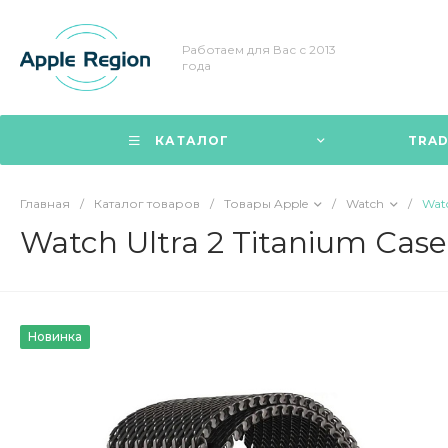
Работаем для Вас с 2013
года
КАТАЛОГ
TRAD
Главная
/
Каталог товаров
/
Товары Apple
/
Watch
/
Watc
Watch Ultra 2 Titanium Case
Новинка